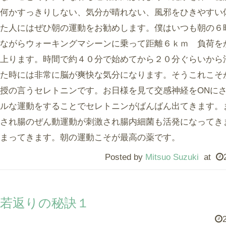
何かすっきりしない、気分が晴れない、風邪をひきやすい
た人にはぜひ朝の運動をお勧めします。僕はいつも朝の６
ながらウォーキングマシーンに乗って距離６ｋｍ 負荷を
上ります。時間で約４０分で始めてから２０分ぐらいから
た時には非常に脳が爽快な気分になります。そうこれこそ
授の言うセレトニンです。お日様を見て交感神経をONに
ルな運動をすることでセレトニンがばんばん出てきます。
され腸のぜん動運動が刺激され腸内細菌も活発になってき
まってきます。朝の運動こそが最高の薬です。
Posted by
Mitsuo Suzuki
at
若返りの秘訣１